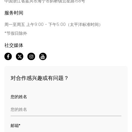
中国浙江省嘉兴市海宁市斜桥镇云星路158号
服务时间
周一至周五 上午9:00 - 下午5:00（太平洋标准时间）
*节假日除外
社交媒体
对合作感兴趣或有问题？
您的姓名
邮箱*