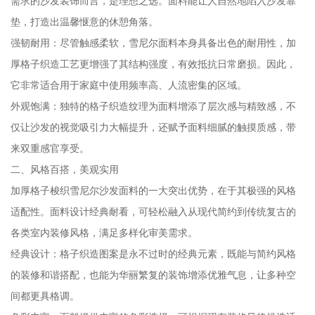
需求的沙发装饰而言，是理想之选。面料能让人自然地陷入沙发靠
垫，打造出温馨惬意的休憩角落。
强韧耐用：尽管触感柔软，雪尼尔面料本身具备出色的耐用性，加
厚格子织造工艺更增强了其结构强度，有效抵抗日常磨损。因此，
它非常适合用于家庭中使用频率高、人流密集的区域。
外观饱满：独特的格子织造纹理为面料增添了层次感与精致感，不
仅让沙发的视觉吸引力大幅提升，还赋予面料细腻的触摸质感，带
来双重感官享受。
二、风格百搭，美观实用
加厚格子梭织雪尼尔沙发面料的一大突出优势，在于其极强的风格
适配性。面料设计经典耐看，可轻松融入从现代简约到传统复古的
各类室内装修风格，满足多样化审美需求。
经典设计：格子织造图案是永不过时的经典元素，既能与简约风格
的装修和谐搭配，也能为华丽繁复的装饰增添优雅气息，让多种空
间都更具格调。