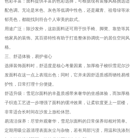
色彩丰富：面料提供丰富的色彩选择，可根据现有装修风格挑选适
配色调。无论是米色、灰色等低调中性色，还是藏青、祖母绿等浓
郁亮色，都能找到符合个人审美的款式。
用途广泛：除沙发外，这款面料还可用于扶手椅、脚凳、靠垫等其
他家具的装饰。其百搭特性有助于打造整体协调统一的居住空间风
格。
三、舒适体验，易护省心
选择装饰面料时，舒适度是核心考量因素，加厚格子梭织雪尼尔沙
发面料在这一点上表现出色；同时，它并未因舒适质感而牺牲易维
护性，日常打理十分便捷。
舒适升级：雪尼尔面料的丰盈质感带来奢华的坐感体验，而加厚格
子织造工艺进一步增强了面料的缓冲效果，让柔软度更上一层楼，
非常适合长时间在沙发上放松休憩。
易清洁保养：尽管外观奢华，雪尼尔面料的日常保养却相对简单。
定期用吸尘器清理表面灰尘与杂物，若有局部污渍，用温和洗涤剂