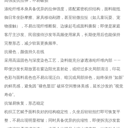
高强度抗拉伸，不易破损
涤纶纤维本身具备优异的拉伸强度，搭配紧密机织结构，面料能抵
御日常坐卧摩擦、家具移动剐蹭，甚至轻微拉扯（如儿童玩耍、宠
物接触），不易出现纤维断裂、边缘起毛或面料撕裂；即便是家庭
客厅主沙发、民宿接待沙发等高频使用家具，长期使用后也能保持
完整形态，减少软装更换频率。
抗褪色，颜值持久在线
采用高温固色与深度染色工艺，染料能充分渗透涤纶纤维内部 ——
即便沙发长期放置在窗边阳光直射处，或经过多次局部清洁，印花
色彩与面料底色也不易出现泛白、暗沉或局部掉色，始终保持 “如新”
的鲜亮感，避免因 “褪色显旧” 破坏空间整体美感，延长沙发的 “视觉
寿命”。
抗皱易恢复，形态稳定
机织工艺赋予面料良好的结构稳定性，久坐后轻轻拍打即可恢复平
整，不易出现明显褶皱；同时具备优异的抗缩性，即便拆洗沙发套