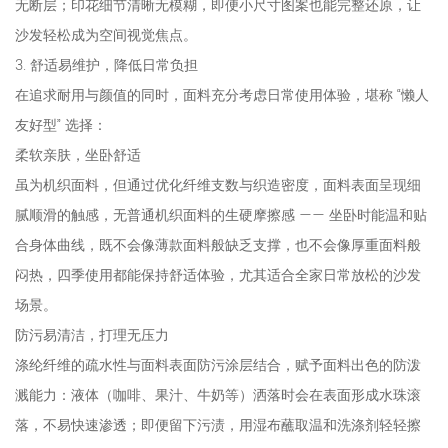
无断层；印花细节清晰无模糊，即便小尺寸图案也能完整还原，让
沙发轻松成为空间视觉焦点。
3. 舒适易维护，降低日常负担
在追求耐用与颜值的同时，面料充分考虑日常使用体验，堪称 “懒人
友好型” 选择：
柔软亲肤，坐卧舒适
虽为机织面料，但通过优化纤维支数与织造密度，面料表面呈现细
腻顺滑的触感，无普通机织面料的生硬摩擦感 —— 坐卧时能温和贴
合身体曲线，既不会像薄款面料般缺乏支撑，也不会像厚重面料般
闷热，四季使用都能保持舒适体验，尤其适合全家日常放松的沙发
场景。
防污易清洁，打理无压力
涤纶纤维的疏水性与面料表面防污涂层结合，赋予面料出色的防泼
溅能力：液体（咖啡、果汁、牛奶等）洒落时会在表面形成水珠滚
落，不易快速渗透；即便留下污渍，用湿布蘸取温和洗涤剂轻轻擦