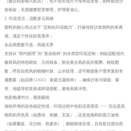
（建议轻柔模式机洗），也不会出现尺寸缩水或变形，始终贴合沙
发框架，无需频繁熨烫整理，护理更省心。
2. 印花灵活，适配多元风格
面料的核心亮点在于 “定制化印花能力”，打破传统沙发面料的单调
感，满足个性化软装需求：
全品类图案可选，风格无界
支持从 “简约肌理” 到 “复杂纹样” 的全类型印花定制：例如适配现代
极简风的纯色暗纹、几何线条，契合复古风的花卉图腾、格纹图
案，呼应自然风的植物叶脉、山水纹理，还可根据客户需求复刻专
属图案（如品牌 LOGO、家庭主题纹样），确保沙发与墙面、窗
帘、地毯等软装形成和谐搭配，避免风格冲突。
色彩饱满均匀，视觉吸睛
涤纶纤维的染色稳定性强，印花过程中色彩还原度高 —— 无论是高
饱和的亮色系（如墨绿、焦糖、宝蓝），还是低饱和的莫兰迪色
（如雾霾蓝、豆沙粉、燕麦灰），都能精准呈现，且色彩过渡自然