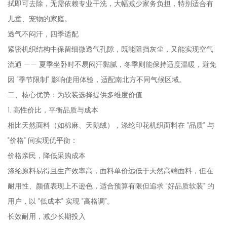
拭即可去除，无需依赖专业干洗，大幅减少家务负担，特别适合有
儿童、宠物的家庭。
透气不闷汗，四季适配
紧密机织结构中保留细微透气孔隙，既能阻挡灰尘，又能实现空气
流通 —— 夏季坐卧时不易闷汗黏腻，冬季则能保持适度温暖，避免
因 “季节限制” 影响使用体验，适配南北方不同气候区域。
二、核心优势：为软装选择提供多维度价值
1. 高性价比，平衡品质与成本
相比天然面料（如棉麻、天鹅绒），涤纶印花机织面料在 “品质” 与
“价格” 间实现优平衡：
价格亲民，降低采购成本
涤纶原料易得且生产效率高，面料单价远低于天然高端面料，但在
耐用性、颜值表现上不逊色，适合预算有限但追求 “好品质软装” 的
用户，以 “低成本” 实现 “高格调”。
长效耐用，减少长期投入